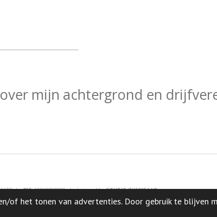
ver mijn achtergrond en drijfver
61637 |
BIG
49929879930 |
designed by
STUDIO OHMYGAAB
n/of het tonen van advertenties. Door gebruik te blijven 