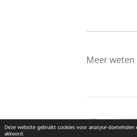
Meer weten o
© 2026
need to care |
K
vK
806
Deze website gebruikt cookies voor analyse-doeleinden e
akkoord.