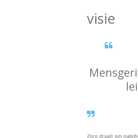
visie
Mensgeric
le
Zorg draait om nabijh