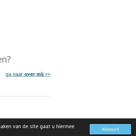
en?
ga naar
over mij
>>
maken van de site gaat u hiermee
Akkoord